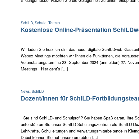
Bildungsmesse. Nutzen Sie die Gelegenheit zu einem Gespräch 
SchILD
,
Schule
,
Termin
Kostenlose Online-Präsentation SchIL
Wir laden Sie herzlich ein, das neue, digitale SchILDweb Klasse
Webex Meetings möchten wir Ihnen die Funktionen, die Vorausset
Veranstaltungstermine 23. September 2024 (anmelden) 27. Novem
Meetings Hier geht’s […]
News
,
SchILD
Dozent/innen für SchILD-Fortbildungste
Sie sind SchILD- und Schulprofi? Sie haben Spaß daran, Ihre S
unterstützen Sie unser SchILD-Schulungszentrum als SchILD-Doze
Lehrkräfte, Schulleitungen und Verwaltungsmitarbeitende in Kle
Dabei können Sie auf unsere erprobten […]