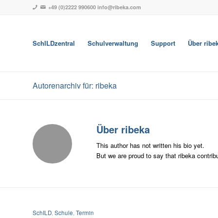
+49 (0)2222 990600
info@ribeka.com
SchILDzentral
Schulverwaltung
Support
Über ribe
Autorenarchiv für: ribeka
Über
ribeka
This author has not written his bio yet.
But we are proud to say that
ribeka
contribu
SchILD
,
Schule
,
Termin