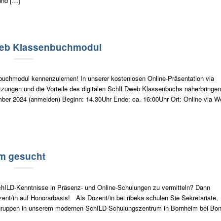
und […]
Dweb Klassenbuchmodul
nbuchmodul kennenzulernen! In unserer kostenlosen Online-Präsentation via
zungen und die Vorteile des digitalen SchILDweb Klassenbuchs näherbringen
ber 2024 (anmelden) Beginn: 14.30Uhr Ende: ca. 16:00Uhr Ort: Online via 
am gesucht
chILD-Kenntnisse in Präsenz- und Online-Schulungen zu vermitteln? Dann
nt/in auf Honorarbasis! Als Dozent/in bei ribeka schulen Sie Sekretariate,
ingruppen in unserem modernen SchILD-Schulungszentrum in Bornheim bei Bon