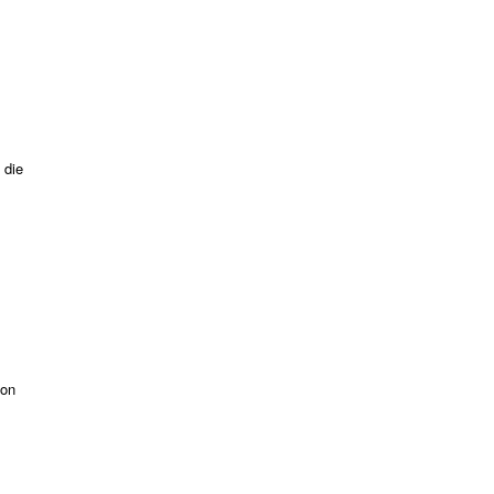
 die
ion