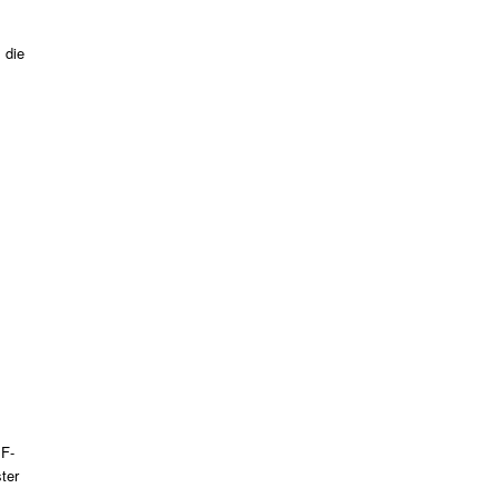
 die
 F-
ter