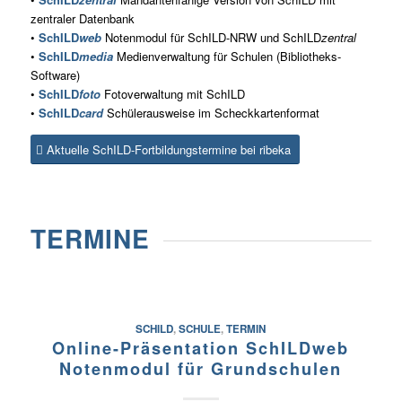
zentraler Datenbank
•
SchILD
web
Notenmodul für SchILD-NRW und SchILD
zentral
•
SchILD
media
Medienverwaltung für Schulen (Bibliotheks-
Software)
•
SchILD
foto
Fotoverwaltung mit SchILD
•
SchILD
card
Schülerausweise im Scheckkartenformat
Aktuelle SchILD-Fortbildungstermine bei ribeka
TERMINE
SCHILD
,
SCHULE
,
TERMIN
Online-Präsentation SchILDweb
Notenmodul für Grundschulen