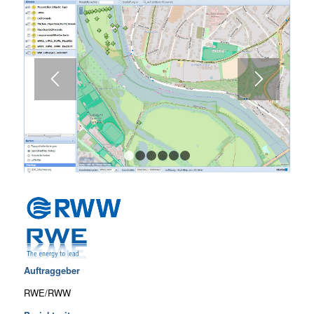
1
2
3
4
5
6
Auftraggeber
RWE/RWW