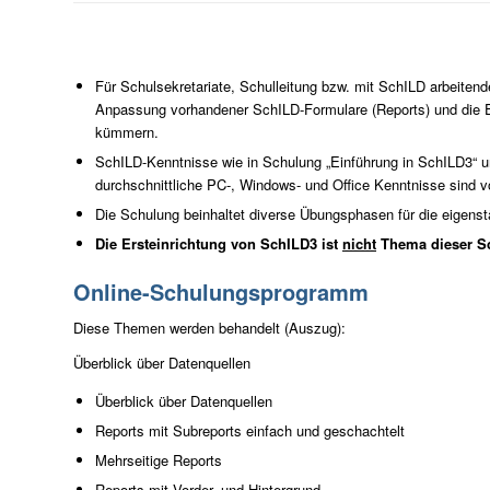
Für Schulsekretariate, Schulleitung bzw. mit SchILD arbeiten
Anpassung vorhandener SchILD-Formulare (Reports) und die Er
kümmern.
SchILD-Kenntnisse wie in Schulung „Einführung in SchILD3“ u
durchschnittliche PC-, Windows- und Office Kenntnisse sind vo
Die Schulung beinhaltet diverse Übungsphasen für die eigens
Die Ersteinrichtung von SchILD3 ist
nicht
Thema dieser S
Online-Schulungsprogramm
Diese Themen werden behandelt (Auszug):
Überblick über Datenquellen
Überblick über Datenquellen
Reports mit Subreports einfach und geschachtelt
Mehrseitige Reports
Reports mit Vorder- und Hintergrund