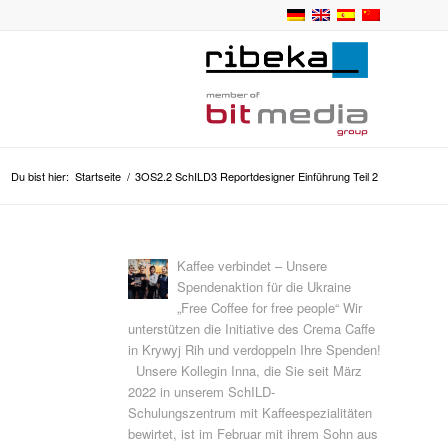
Du bist hier:
Startseite
/
3OS2.2 SchILD3 Reportdesigner Einführung Teil 2
Kaffee verbindet – Unsere
Spendenaktion für die Ukraine
„Free Coffee for free people“ Wir
unterstützen die Initiative des Crema Caffe
in Krywyj Rih und verdoppeln Ihre Spenden!
Unsere Kollegin Inna, die Sie seit März
2022 in unserem SchILD-
Schulungszentrum mit Kaffeespezialitäten
bewirtet, ist im Februar mit ihrem Sohn aus