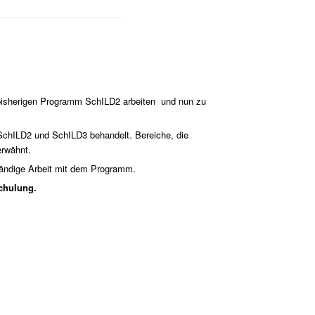
 bisherigen Programm SchILD2 arbeiten und nun zu
SchILD2 und SchILD3 behandelt. Bereiche, die
erwähnt.
tändige Arbeit mit dem Programm.
chulung.