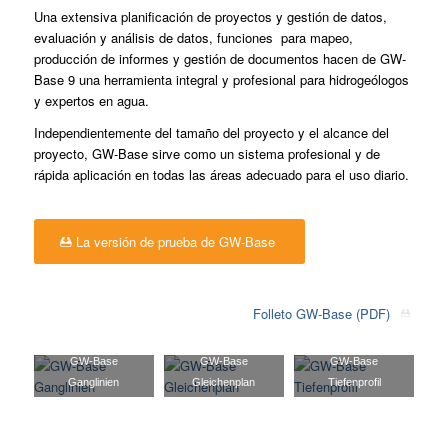
Una extensiva planificación de proyectos y gestión de datos,
evaluación y análisis de datos, funciones para mapeo,
producción de informes y gestión de documentos hacen de GW-
Base 9 una herramienta integral y profesional para hidrogeólogos
y expertos en agua.
Independientemente del tamaño del proyecto y el alcance del
proyecto, GW-Base sirve como un sistema profesional y de
rápida aplicación en todas las áreas adecuado para el uso diario.
La versión de prueba de GW-Base
Folleto GW-Base (PDF)
GW-Base
GW-Base
GW-Base
-
Ganglinien
Gleichenplan
Tiefenprofil
H