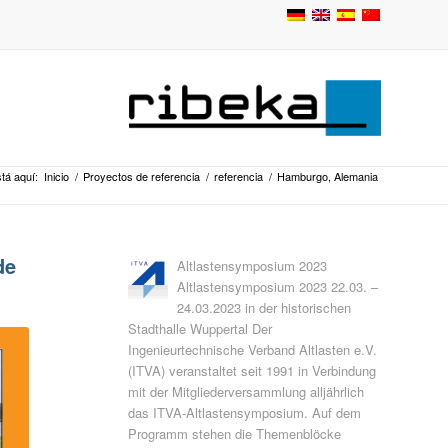
tá aquí:
Inicio
/
Proyectos de referencia
/
referencia
/
Hamburgo, Alemania
de
Altlastensymposium 2023
Altlastensymposium 2023 22.03. –
24.03.2023 in der historischen
Stadthalle Wuppertal Der
Ingenieurtechnische Verband Altlasten e.V.
(ITVA) veranstaltet seit 1991 in Verbindung
mit der Mit­gliederversammlung alljährlich
das ITVA-Altlastensymposium. Auf dem
Programm stehen die Themenblöcke